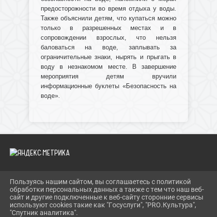
предосторожности во время отдыха у воды.
Также объяснили детям, что купаться можно
только в разрешенных местах и в
сопровождении взрослых, что нельзя
баловаться на воде, заплывать за
ограничительные знаки, нырять и прыгать в
воду в незнакомом месте. В завершение
мероприятия детям вручили
информационные буклеты «Безопасность на
воде».
Пользуясь нашим сайтом, вы соглашаетесь с политикой
2026 Г. IBRBIB.RU
обработки персональных данных а также с тем что наш веб-
ВХОД
сайт и другие подключенные к веб-сайту сторонние сервисы
КАРТА САЙТА
используют cookies такие как "Госуслуги", "PRO.Культура",
ПОЛИТИКА ОБРАБОТКИ ПЕРСОНАЛЬНЫХ ДАННЫХ
"Спутник аналитика".