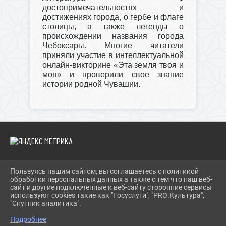
достопримечательностях и
достижениях города, о гербе и флаге
столицы, а также легенды о
происхождении названия города
Чебоксары. Многие читатели
приняли участие в интеллектуальной
онлайн-викторине «Эта земля твоя и
моя» и проверили свое знание
истории родной Чувашии.
Пользуясь нашим сайтом, вы соглашаетесь с политикой
2026 Г. IBRBIB.RU
обработки персональных данных а также с тем что наш веб-
ВХОД
сайт и другие подключенные к веб-сайту сторонние сервисы
КАРТА САЙТА
используют cookies такие как "Госуслуги", "PRO.Культура",
ПОЛИТИКА ОБРАБОТКИ ПЕРСОНАЛЬНЫХ ДАННЫХ
"Спутник аналитика".
Подробнее
СДЕЛАНО НА KUBCMS