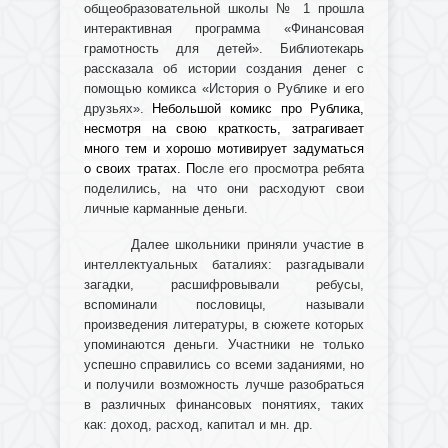
общеобразовательной школы № 1 прошла
интерактивная программа «Финансовая
грамотность для детей». Библиотекарь
рассказала об истории создания денег с
помощью комикса «История о Рублике и его
друзьях».
Небольшой комикс про Рублика,
несмотря на свою краткость, затрагивает
много тем и хорошо мотивирует задуматься
о своих тратах. П
осле его просмотра р
ебята
поделились, на что они расходуют свои
личные карманные деньги.
Далее
школьники приняли участие в
интеллектуальных баталиях: разгадывали
загадки, расшифровывали ребусы,
вспоминали пословицы, называли
произведения литературы, в сюжете которых
упоминаются деньги. Участники не только
успешно справились со всеми заданиями, но
и получили возможность лучше разобраться
в различных финансовых понятиях, таких
как: доход, расход, капитал и мн. др.