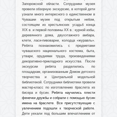
Запорожской области. Сотрудники музея
провели обзорную экскурсию, в которой дети
узнали много интересного о единственном в
Чувашии музее под открытым небом,
состоящем из крестьянских усадьб конца
XIX в. и первой половины ХХ в.: курной избы,
деревянного дома, двухэтажного амбара,
клети, ласи-пивоварни, колодца «журавль».
Ребята познакомились с предметами
чувашского национального костюма, быта,
утвари, орудиями труда, произведениями
декоративно-прикладного искусства. После
экскурсии ребята разделились по
площадкам, организованным Домом детского
творчества и Центральной модельной
библиотекой. Сотрудники библиотеки провели
мастер-класс по изготовлению браслета из
бисера и бусин.
Ребята научились плести
фенечки дружбы и собрали с помощью бусин
имена на браслете. Все присутствующие с
увлечением подошли к творческой работе.
Дети уехали под большим впечатлением от