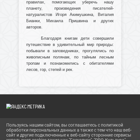
правилах, помогающих уберечь нашу
планету, произведения писателей-
натуралистов Игоря Акимушкина, Виталия
Бианки, Михаила Пришвина и других
авторов.
Благодаря книгам дети совершили
путешествие в удивительный мир природы:
побывали в заповедниках, прогулялись по
живописным полянам, по тайным лесным
тропам и познакомились с обитателями
лесов, гор, степей и рек.
Пользуясь нашим сайтом, вы соглашаетесь с политикой
2026 Г. IBRBIB.RU
обработки персональных данных а также с тем что наш веб-
ВХОД
сайт и другие подключенные к веб-сайту сторонние сервисы
КАРТА САЙТА