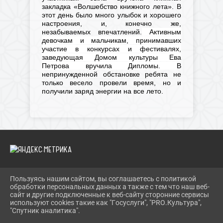
закладка «Волшебство книжного лета». В
этот день было много улыбок и хорошего
настроения, и, конечно же,
незабываемых впечатлений.
Активным
девочкам и мальчикам, принимавших
участие в конкурсах и фестивалях,
заведующая Домом культуры Ева
Петрова вручила Дипломы.
В
непринужденной обстановке ребята не
только весело провели время, но и
получили заряд энергии на все лето.
Пользуясь нашим сайтом, вы соглашаетесь с политикой
2026 Г. IBRBIB.RU
обработки персональных данных а также с тем что наш веб-
ВХОД
сайт и другие подключенные к веб-сайту сторонние сервисы
КАРТА САЙТА
используют cookies такие как "Госуслуги", "PRO.Культура",
ПОЛИТИКА ОБРАБОТКИ ПЕРСОНАЛЬНЫХ ДАННЫХ
"Спутник аналитика".