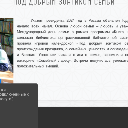
ПОД ДОБРЫМ ЗОНТИКОМ СЕМЬИ
Указом президента 2024 год в России объявлен
Го
начало всех начал. Основа любой семьи – любовь и уваж
Международный день семьи в рамках программы «Книга 
сельская библиотека централизованной библиотечной сис
провела игровой калейдоскоп «Под добрым зонтиком се
происхождения праздника, о семейных ценностях и соблюде
и близких. Участники читали стихи о семье, вспомнили п
викторине «Семейный ларец». Встреча получилась увлекате
положительных эмоций.
тки
 подключенные к
слуги",