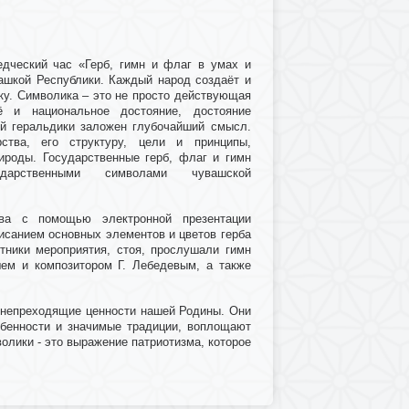
едческий час «Герб, гимн и флаг в умах и
шкой Республики. Каждый народ создаёт и
ку. Символика – это не просто действующая
 и национальное достояние, достояние
ой геральдики заложен глубочайший смысл.
ства, его структуру, цели и принципы,
ироды. Государственные герб, флаг и гимн
ударственными символами чувашской
ва с помощью электронной презентации
исанием основных элементов и цветов герба
тники мероприятия, стоя, прослушали гимн
шем и композитором Г. Лебедевым, а также
о непреходящие ценности нашей Родины. Они
обенности и значимые традиции, воплощают
лики - это выражение патриотизма, которое