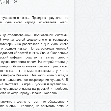
ВАРИ…»
 чувашского языка. Праздник приурочен ко
я чувашского народа, основателя новой
а централизованной библиотечной системы
ый журнал детей дошкольного и младшего
иотекарь. Она рассказала о Дне чувашского
 о родном языке. По материалам книжной
оздателя «Золотой книги» Ивана Яковлевича
шский алфавит прошлых лет, затем
приняли
ь буквы алфавита пером.
На второй странице
котором была озвучена красота чувашского
го языка, с которыми познакомила
учитель
ея Анфиса Иванова. Она напомнила о вкладе
ие и национальное возрождение чувашей. В
на выставке.
В игре «Русский и чувашский»
с чувашского языка на русский и наоборот.
чувашскому народу» Ивана Яковлева.
напомнила детям о том, что обращение к
ию знаний – главное, не забывать почаще