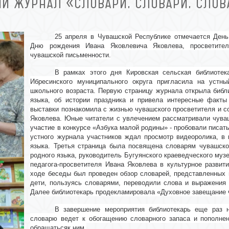
Й ЖУРНАЛ «СЛОВАРИ, СЛОВАРИ, СЛО
25 апреля в Чувашской Республике отмечается День
Дню рождения Ивана Яковлевича Яковлева, просветител
чувашской письменности.
В рамках этого дня Кировская сельская библиотек
Ибресинского муниципального округа пригласила на устн
школьного возраста. Первую страницу журнала открыла библ
языка, об
истории праздника и привела интересные факты
выставки познакомила с жизнью чувашского просветителя и с
Яковлева
. Юные читатели с увлечением рассматривали чува
участие в конкурсе «Азбука малой родины» -
пробовали писат
устного журнала участников ждал просмотр видеоролика, в 
языка. Третья страница была посвящена словарям чувашско
родного языка, руководитель Бугуянского краеведческого муз
педагога-просветителя Ивана Яковлева в культурное развит
ходе беседы был проведен обзор словарей, представленных 
дети, пользуясь словарями, переводили слова и выражения 
Далее библиотекарь продекламировала «Духовное завещание 
В завершение мероприятия библиотекарь еще раз 
словарю ведет к обогащению словарного запаса и пополнен
обращатьсяк ним.