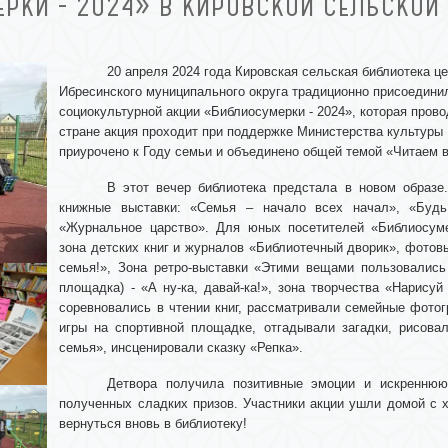
РКИ - 2024» В КИРОВСКОЙ СЕЛЬСКОЙ
20 апреля 2024 года Кировская сельская библиотека ц
Ибресинского муниципального округа традиционно присоедини
социокультурной акции «Библиосумерки - 2024», которая провод
стране акция проходит при поддержке Министерства культуры
приурочено к Году семьи и объединено общей темой «Читаем 
В этот вечер библиотека предстала в новом образе
книжные выставки: «Семья – начало всех начал», «Будь 
«Журнальное царство». Для юных посетителей «Библиосум
зона детских книг и журналов «Библиотечный дворик», фотовы
семья!», Зона ретро-выставки «Этими вещами пользовались 
площадка) - «А ну-ка, давай-ка!», зона творчества «Нарис
соревновались в чтении книг, рассматривали семейные фотог
игры на спортивной площадке, отгадывали загадки, рисова
семья», инсценировали сказку «Репка».
Детвора получила позитивные эмоции и искреннюю
полученных сладких призов. Участники акции ушли домой с
вернуться вновь в библиотеку!