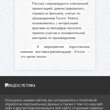
Рассказ сопровождался электронной
презентацией, демонстрировались
отрывки из фильмов, снятых по
произведениям Гоголя. Ребята
познакомились с интересными
фактами из биографии писателя,
приняли участие в познавательной
викторине по произведениям.
К мероприятию подготовлена
книжная выставка-рекомендация «Гоголь –
это целая эпоха»
Пользуясь нашим сайтом, вы соглашаетесь с политикой
2026 Г. IBRBIB.RU
обработки персональных данных а также с тем что наш веб-
ВХОД
сайт и другие подключенные к веб-сайту сторонние сервисы