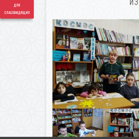
ИЗ
для
слабовидящих