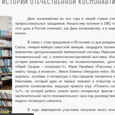
 ИСТОРИИ ОТЕЧЕСТВЕННОЙ КОСМОНАВТ
День космонавтики во все года в нашей стране счи
профессиональных праздников. Начало ему положил в 1961 год
этот день в России отмечают, как День космонавтики, а в м
космос.
В связи с этим праздником и
95-летием со дня рождени
Союза, генерал-майора советской авиации, кандидата технич
библиотеке централизованной библиотечной системы Ибресин
познавательный час у книжно-иллюстративной выставки
«Ко
истории развития космонавтики, ее основоположниках, дет
«Юрий Гагарин – космонавт-1», Юрия Нагибина «Рассказы о
забить гвоздь в космосе», Эмели Бомона «Звездное небо». В
журналы, альбомы и литература о бесстрашном покорителе 
Николаеве, который один из первых побывал в открытом к
развития космонавтики, ведущая провела игру «Планеты со
ты?», из которой ребята узнали много интересных фактов 
заключительной части познавательного часа под руководством
модель летающего самолета.
В ходе мероприятия участники получили много поз
Вселенной.