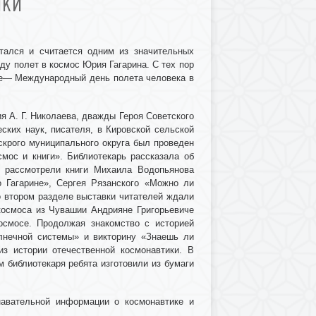
ИКИ
тался и считается одним из значительных
у полет в космос Юрия Гагарина. С тех пор
ире— Международный день полета человека в
я А. Г. Николаева,
дважды Героя Советского
еских наук, писателя,
в Кировской сельской
скрого муниципального округа был проведен
смос и книги». Библиотекарь рассказала об
и рассмотрели книги Михаила Водопьянова
 Гагарине», Сергея Рязанского «Можно ли
о втором разделе выставки читателей ждали
космоса из Чувашии Андрияне Григорьевиче
осмосе. Продолжая знакомство с историей
лнечной системы» и викторину «Знаешь ли
из истории отечественной космонавтики. В
 библиотекаря ребята изготовили из бумаги
навательной информации о космонавтике и