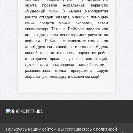
округа провела асфальтный вернисаж
«Чудесный мир».
В начале мероприятия
ребята отгадав загадки, узнали с помощью
каких средств можно рисовать, затем
библиотекарь Татьяна Раймова предложила
им создать свои неповторимые рисунке на
асфальте. Ребята с энтузиазмом взялись за
дело! Дружная атмосфера и солнечный день
способствовали активному творчеству ребят
и созданию ярких рисунков и композиций.
Дети стали настоящими волшебниками,
разноцветные мелки превратили серую
асфальтную площадку в сказочный мир!
Пользуясь нашим сайтом, вы соглашаетесь с политикой
2026 Г. IBRBIB.RU