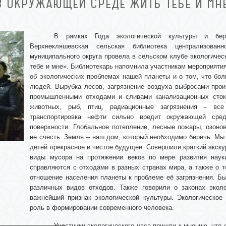
В ОКРУЖАЮЩЕЙ СРЕДЕ ЖИТЬ ТЕБЕ И МНЕ
В рамках Года экологической культуры и бер
Верхнекляшевская сельская библиотека централизован
муниципального округа провела в сельском клубе экологиче
тебе и мне». Б
иблиотекарь напомнила участникам мероприятия
об экологических проблемах нашей планеты и о том, что бол
людей. Вырубка лесов, загрязнение воздуха выбросами прои
промышленными отходами и сливами канализационных сток
животных, рыб, птиц, радиационные загрязнения – вс
транспортировка нефти сильно вредит окружающей сре
поверхности. Глобальное потепление, лесные пожары, озоно
не счесть. Земля – наш дом, который необходимо беречь. Мы
детей прекрасное и чистое будущее. Совершили
краткий экску
виды мусора на протяжении веков по мере развития наук
справляются с отходами в разных странах мира, а также о 
отношение населения планеты к проблеме её загрязнения. Б
различных видов отходов. Также говорили о законах эколо
важнейший признак экологической культуры. Экологическое
роль в формировании современного человека.
Участники экологического часа пришли к мнению, что