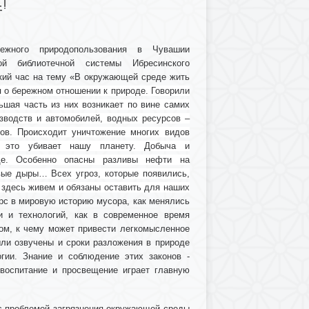
!
ежного природопользования в Чувашии
ной библиотечной системы Ибресинского
ский час на тему «В окружающей среде жить
 о бережном отношении к природе. Говорили
ьшая часть из них возникает по вине самих
зводств и автомобилей, водных ресурсов –
ов. Происходит уничтожение многих видов
е это убивает нашу планету. Добыча и
де. Особенно опасны разливы нефти на
вые дыры… Всех угроз, которые появились,
 здесь живем и обязаны оставить для наших
рс в мировую историю мусора, как менялись
и и технологий, как в современное время
том, к чему может привести легкомысленное
ыли озвучены и сроки разложения в природе
гии. Знание и соблюдение этих законов -
 воспитание и просвещение играет главную
 с проблемой загрязнения окружающей среды