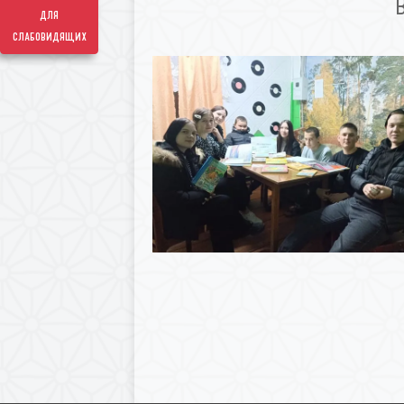
для
слабовидящих