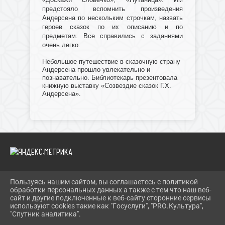
предстояло вспомнить произведения
Андерсена по нескольким строчкам, назвать
героев сказок по их описанию и по
предметам. Все справились с заданиями
очень легко.
Небольшое путешествие в сказочную страну
Андерсена прошло увлекательно и
познавательно. Библиотекарь презентовала
книжную выставку «Созвездие сказок Г.Х.
Андерсена».
Пользуясь нашим сайтом, вы соглашаетесь с политикой
2026 Г. IBRBIB.RU
обработки персональных данных а также с тем что наш веб-
ВХОД
сайт и другие подключенные к веб-сайту сторонние сервисы
КАРТА САЙТА
используют cookies такие как "Госуслуги", "PRO.Культура",
ПОЛИТИКА ОБРАБОТКИ ПЕРСОНАЛЬНЫХ ДАННЫХ
"Спутник аналитика".