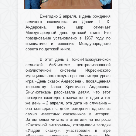
Ежегодно 2 апреля, в день рождения
великого сказочника из Дании Г. Х.
Андерсена, весь мир отмечает
Международный день детской книги. Его
празднование установлено в 1967 году по
инициативе и решению Международного
совета по детской книге.
В этот день в Тойси-Паразусинской
сельской библиотеке централизованной
библиотечной системы Ибресинского
муниципального округа прошла литературная
игра «День сказок Андерсена», посвящённая
творчеству Ганса Христиана Андерсена.
Библиотекарь рассказала детям, что этот
праздник ежегодно отмечается в один и тот
же день – 2 апреля, эта дата не случайна –
она совпадает с днём рождения одного из
самых известных сказочников в истории.
Затем юные читатели ответили на вопросы
«Сказочной викторины», отгадывали загадки
«Угадай сказку», участвовали в игре
«Доскажи словечко», «Путаница». Им