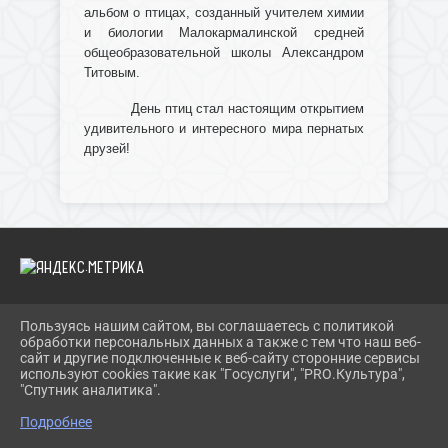
альбом о птицах, созданный учителем химии
и биологии Малокармалинской средней
общеобразовательной школы Александром
Титовым.
День птиц стал настоящим открытием
удивительного и интересного мира пернатых
друзей!
Пользуясь нашим сайтом, вы соглашаетесь с политикой
2026 Г. IBRBIB.RU
обработки персональных данных а также с тем что наш веб-
ВХОД
сайт и другие подключенные к веб-сайту сторонние сервисы
КАРТА САЙТА
используют cookies такие как "Госуслуги", "PRO.Культура",
ПОЛИТИКА ОБРАБОТКИ ПЕРСОНАЛЬНЫХ ДАННЫХ
"Спутник аналитика".
Подробнее
СДЕЛАНО НА KUBCMS
РАЗРАБОТКА И ПОДДЕРЖКА