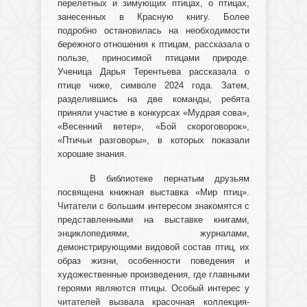
перелетных и зимующих птицах, о птицах,
занесенных в Красную книгу. Более
подробно остановилась на необходимости
бережного отношения к птицам, рассказала о
пользе, приносимой птицами природе.
Ученица Дарья Терентьева рассказала о
птице чиже, символе 2024 года. Затем,
разделившись на две команды, ребята
приняли участие в конкурсах «Мудрая сова»,
«Весенний ветер», «Бой скороговорок»,
«Птичьи разговоры», в которых показали
хорошие знания.
В библиотеке пернатым друзьям
посвящена книжная выставка «Мир птиц».
Читатели с большим интересом знакомятся с
представленными на выставке книгами,
энциклопедиями, журналами,
демонстрирующими видовой состав птиц, их
образ жизни, особенности поведения и
художественные произведения, где главными
героями являются птицы. Особый интерес у
читателей вызвала красочная коллекция-