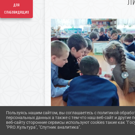
Л
для
слабовидящих
Пользуясь нашим сайтом, вы соглашаетесь с политикой обрабо
персональных данных а также с тем что наш веб-сайт и другие
веб-сайту сторонние сервисы используют cookies такие как "Госу
"PRO.Культура", "Спутник аналитика".