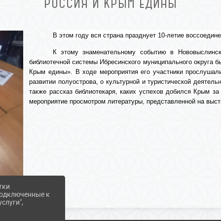
РОССИЯ И КРЫМ ЕДИНЫ
В этом году вся страна празднует 10-летие воссоедин
К этому знаменательному событию в Нововыслинско
библиотечной системы Ибресинского муниципального округа бы
Крым едины». В ходе мероприятия его участники прослушал
развитии полуострова, о культурной и туристической деятель
также рассказ библиотекаря, каких успехов добился Крым за
мероприятие просмотром литературы, представленной на выст
тки
 подключенные к
слуги",