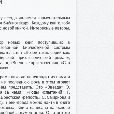
И
ку всегда является знаменательным
ля библиотекаря. Каждому книголюбу
с новой книгой. Интересные авторы,
ор новых книг, поступивших в
зованной библиотечной системы
дательства «Вече» таких серий как:
ирский приключенческий роман»,
№…», «Военные приключения», «Сто
ких».
ремя никогда не изгладит из памяти
 не последнюю роль в этом играют
вам представить. Это «Звезда» Э.
ва за нами», «Годы испытаний» Г.
«Брестская крепость» С. Смирнова и
ады Ленинграда можно найти в книге
локады». Книга написана на основе
жебной документации. От этого же