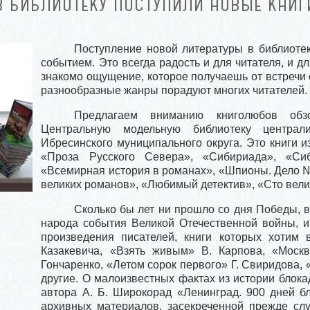
В БИБЛИОТЕКУ ПОСТУПИЛИ НОВЫЕ КНИГ
Поступление новой литературы в библиоте
событием. Это всегда радость и для читателя, и д
знакомо ощущение, которое получаешь от встречи 
разнообразные жанры порадуют многих читателей.
Предлагаем вниманию книголюбов обз
Центральную модельную библиотеку централи
Ибресинского муниципального округа. Это книги из
«Проза Русского Севера», «Сибириада», «Сиб
«Всемирная история в романах», «Шпионы. Дело 
великих романов», «Любимый детектив», «Сто вели
Сколько бы лет ни прошло со дня Победы, в
народа события Великой Отечественной войны, и
произведения писателей, книги которых хотим 
Казакевича, «Взять живым» В. Карпова, «Моск
Гончаренко, «Летом сорок первого» Г. Свиридова, 
другие. О малоизвестных фактах из истории блок
автора А. Б. Широкорад «Ленинград. 900 дней б
архивных материалов, засекреченной прежде слу