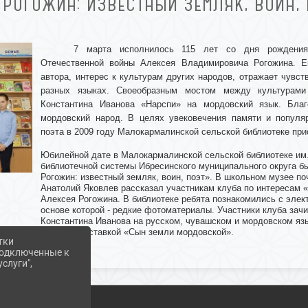
. РОГОЖИН: ИЗВЕСТНЫЙ ЗЕМЛЯК, ВОИН,
7 марта исполнилось 115 лет со дня рождения 
Отечественной войны Алексея Владимировича Рогожина. Е
автора, интерес к культурам других народов, отражает чув
разных языках. Своеобразным мостом между культурам
Константина Иванова «Нарспи» на мордовский язык. Бла
мордовский народ. В целях увековечения памяти и популяр
поэта в 2009 году Малокармалинской сельской библиотеке при
Юбилейной дате в Малокармалинской сельской библиотеке им.
библиотечной системы Ибресинского муниципального округа б
Рогожин: известный земляк, воин, поэт». В школьном музее п
Анатолий Яковлев рассказал участникам клуба по интересам «
Алексея Рогожина. В библиотеке ребята познакомились с элек
основе которой - редкие фотоматериалы. Участники клуба зач
Константина Иванова на русском, чувашском и мордовском язы
книжной выставкой «Сын земли мордовской».
тки
 подключенные к
слуги",