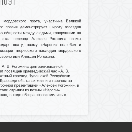
 ПОЭТ
мордовского поэта, участника Великой
го поэзия демонстрирует широту взглядов
ство общности между людьми, говорящими на
и стал перевод Алексея Рогожина поэмы
годаря поэту, поэму «Нарспи» полюбил и
изации творческого наследия мордовского
своено имя Алексея Рогожина.
 А. В. Рогожина централизованной
ыл посвящен краеведческий час «А. В.
очетный краевед Чувашской Республики
Краевед» об этапах жизни и творчества
тронной презентацией «Алексей Рогожин», в
итали отрывки из поэмы «Нарспи»
ках, в ходе обзора познакомились с