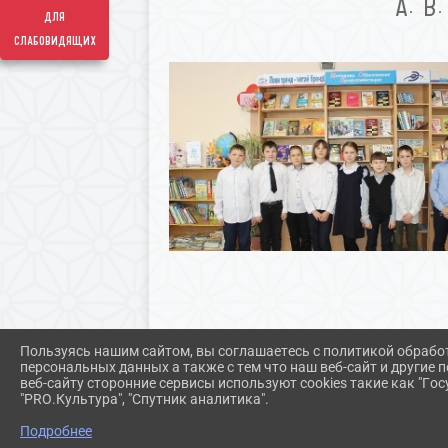
А. В
для
слабовидящих
Пользуясь нашим сайтом, вы соглашаетесь с политикой обрабо
персональных данных а также с тем что наш веб-сайт и другие
веб-сайту сторонние сервисы используют cookies такие как "Госу
"PRO.Культура", "Спутник аналитика".
Подробнее