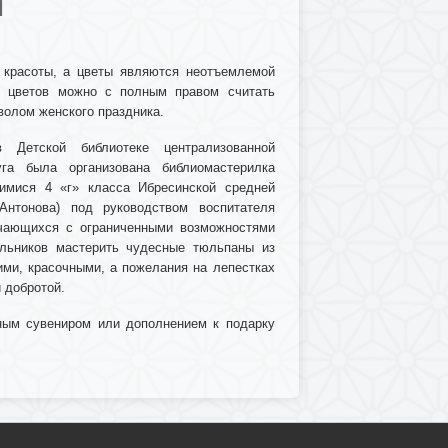
И
 красоты, а цветы являются неотъемлемой
х цветов можно с полным правом считать
волом женского праздника.
Детской библиотеке централизованной
уга была организована библиомастерилка
имися 4 «г» класса Ибресинской средней
нтонова) под руководством воспитателя
учающихся с ограниченными возможностями
ольников мастерить чудесные тюльпаны из
ими, красочными, а пожелания на лепестках
 добротой.
ным сувениром или дополнением к подарку