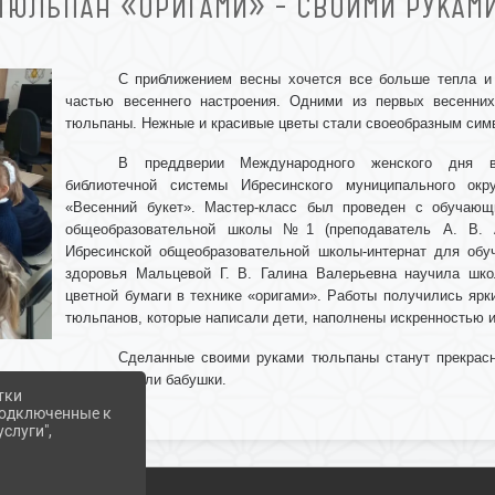
ТЮЛЬПАН «ОРИГАМИ» – СВОИМИ РУКАМ
С приближением весны хочется все больше тепла и
частью весеннего настроения. Одними из первых весенни
тюльпаны. Нежные и красивые цветы стали своеобразным сим
В преддверии Международного женского дня в 
библиотечной системы Ибресинского муниципального окр
«Весенний букет». Мастер-класс был проведен с обучающ
общеобразовательной школы №1 (преподаватель А. В. А
Ибресинской общеобразовательной школы-интернат для об
здоровья Мальцевой Г. В. Галина Валерьевна научила шк
цветной бумаги в технике «оригами». Работы получились ярк
тюльпанов, которые написали дети, наполнены искренностью и
Сделанные своими руками тюльпаны станут прекрас
для мамы или бабушки.
тки
 подключенные к
слуги",