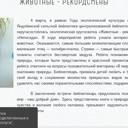
ЖИВОТНЫЕ - РЕКОРДСМЕНЫ
4 марта, в рамках Года экологической культуры 
Яндобинской сельской библиотеке централизованной библиот
округасостоялась экологическая кругосветка «Животные - ре
«Непоседа». В ходе мероприятия ребята узнали интерес
животных. Оказывается, самым большим млекопитающим план
маленьких птиц — колибри-пчелка. Стрижи — самые быстры
планеты считается бессмертная медуза. Ребята познако
природы, которые были представлены в красочной презента
ребята ответили на вопросы познавательной викторины «В мир
знатоками природы. Библиотекарь призвала детей любить и б
свой вклад в сохранение множества прекрасных видов ж
удивлять нас своими поразительными способностями, подаре
В заключение встречи библиотекарь предложила поз
мир - наш добрый дом». Здесь представлены книги о природ
чувства и желания любого человека, призывают задуматься 
нашей планеты.
тки
 подключенные к
слуги",