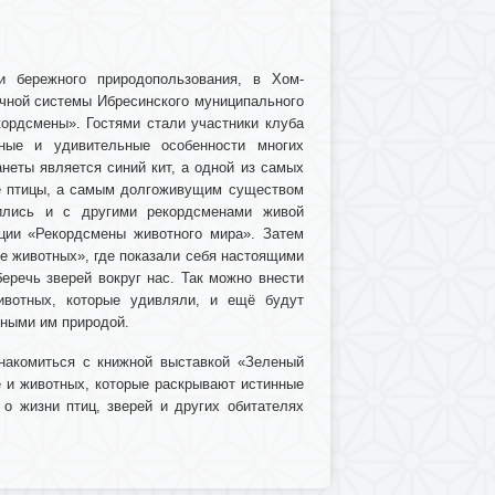
и бережного природопользования, в Хом-
ечной системы Ибресинского муниципального
кордсмены». Гостями стали участники клуба
ные и удивительные особенности многих
еты является синий кит, а одной из самых
е птицы, а самым долгоживущим существом
мились и с другими рекордсменами живой
ции «Рекордсмены животного мира». Затем
е животных», где показали себя настоящими
еречь зверей вокруг нас. Так можно внести
ивотных, которые удивляли, и ещё будут
нными им природой.
накомиться с книжной выставкой «Зеленый
е и животных, которые раскрывают истинные
о жизни птиц, зверей и других обитателях