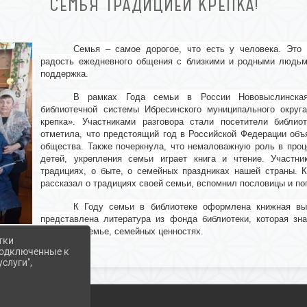
СЕМЬЯ ТРАДИЦИЕЙ КРЕПКА!
Семья – самое дорогое, что есть у человека. Это 
радость ежедневного общения с близкими и родными людьми
поддержка.
В рамках Года семьи в России Нововыслинская 
библиотечной системы Ибресинского муниципального окру
крепка». Участниками разговора стали посетители библио
отметила, что предстоящий год в Российской Федерации объ
общества. Также почеркнула, что немаловажную роль в проц
детей, укрепления семьи играет книга и чтение. Участн
традициях, о быте, о семейных праздниках нашей страны. 
рассказал о традициях своей семьи, вспомнил пословицы и по
К Году семьи в библиотеке оформлена книжная выс
представлена литература из фонда библиотеки, которая зн
авторов о семье, семейных ценностях.
тки
 подключенные к
слуги",