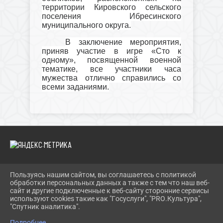
территории Кировского сельского
поселения Ибресинского
муниципального округа.
В заключение мероприятия,
приняв участие в игре «Сто к
одному», посвященной военной
тематике, все участники часа
мужества отлично справились со
всеми заданиями.
Пользуясь нашим сайтом, вы соглашаетесь с политикой
2026 Г. IBRBIB.RU
обработки персональных данных а также с тем что наш веб-
ВХОД
сайт и другие подключенные к веб-сайту сторонние сервисы
КАРТА САЙТА
используют cookies такие как "Госуслуги", "PRO.Культура",
ПОЛИТИКА ОБРАБОТКИ ПЕРСОНАЛЬНЫХ ДАННЫХ
"Спутник аналитика".
Подробнее