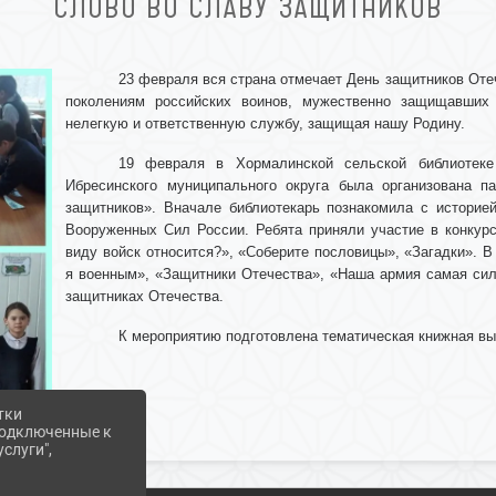
СЛОВО ВО СЛАВУ ЗАЩИТНИКОВ
23 февраля вся страна отмечает День защитников Оте
поколениям российских воинов, мужественно защищавших
нелегкую и ответственную службу, защищая нашу Родину.
19 февраля в Хормалинской сельской библиотеке
Ибресинского муниципального округа была организована п
защитников». Вначале библиотекарь познакомила с историей
Вооруженных Сил России. Ребята приняли участие в конкурс
виду войск относится?», «Соберите пословицы», «Загадки». В
я военным», «Защитники Отечества», «Наша армия самая силь
защитниках Отечества.
К мероприятию подготовлена тематическая книжная выс
тки
 подключенные к
слуги",