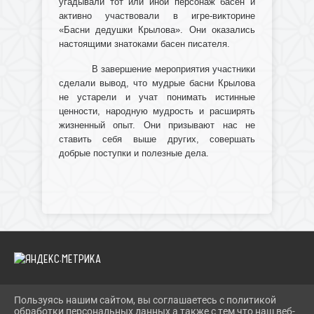
угадывали тот или иной персонаж басен и
активно участвовали в игре-викторине
«Басни дедушки Крылова». Они оказались
настоящими знатоками басен писателя.
В завершение мероприятия участники
сделали вывод, что мудрые басни Крылова
не устарели и учат понимать истинные
ценности, народную мудрость и расширять
жизненный опыт. Они призывают нас не
ставить себя выше других, совершать
добрые поступки и полезные дела.
Пользуясь нашим сайтом, вы соглашаетесь с политикой
2026 Г. IBRBIB.RU
обработки персональных данных а также с тем что наш веб-