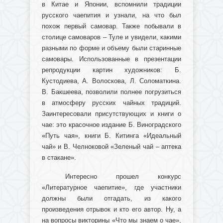
в Китае и Японии, вспомнили традиции
русского чаепития и узнали, на что был
похож первый самовар. Также побывали в
столице самоваров – Туле и увидели, какими
разными по форме и объему были старинные
самовары. Использованные в презентации
репродукции картин художников: Б.
Кустодиева, А. Волоскова, Л. Соломаткина.
В. Бакшеева, позволили полнее погрузиться
в атмосферу русских чайных традиций.
Заинтересовали присутствующих и книги о
чае: это красочное издание Б. Виноградского
«Путь чая», книги Б. Китинга «Идеальный
чай» и В. Челноковой «Зеленый чай – аптека
в стакане».
Интересно прошел конкурс
«Литературное чаепитие», где участники
должны были отгадать, из какого
произведения отрывок и кто его автор. Ну, а
на вопросы викторины «Что мы знаем о чае»,