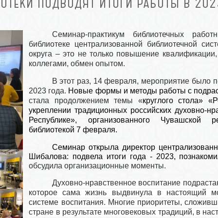
ОТЕКИ ПОДВОДЯТ ИТОГИ РАБОТЫ В 202
Семинар-практикум библиотечных работ
библиотеке централизованной библиотечной сис
округа – это не только повышение квалификации,
коллегами, обмен опытом.
В этот раз, 14 февраля, мероприятие было 
2023 года.
Новые формы и методы работы с подрас
стала продолжением темы
«
круглого стола» «
укреплении традиционных российских духовно-нр
Республике», организованного Чувашской ре
библиотекой 7 февраля.
Семинар открыла директор централизован
Шибалова: подвела итоги года - 2023, познаком
обсудила организационные моменты.
Духовно
-нравственное воспитание подраста
которое сама жизнь выдвинула в настоящий мо
системе воспитания. Многие приоритеты, сложивш
стране в результате многовековых традиций, в на