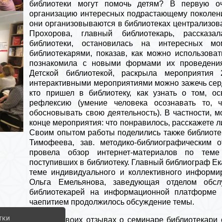
библиотеки могут помочь детям? В первую оч
организацию интересных подрастающему поколени
они организовываются в библиотеках централизов
Прохорова, главный библиотекарь, рассказа
библиотеки, остановилась на интересных мо
библиотекарями, показав, как можно использова
познакомила с новыми формами их проведени
Детской библиотекой, раскрыла мероприятия 
интерактивными мероприятиями можно зажечь серд
кто пришел в библиотеку, как узнать о том, ос
рефлексию (
умение человека осознавать то, ч
обосновывать свою деятельность
). В частности, 
конце мероприятия: что понравилось, расскажете л
Своим опытом работы поделились также библиотек
Тимофеева, зав. методико-библиографическим 
провела обзор интернет-материалов по теме
поступивших в библиотеку. Главный библиограф Е
теме индивидуального и коллективного информир
Ольга Емельянова, заведующая отделом обсл
библиотекарей на информационной платформе
чаепитием продолжилось обсуждение темы.
тки
В своих отзывах о семинаре библиотекари