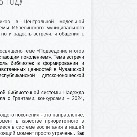
3 ГОДУ
ников в Центральной модельной
темы Ибресинского муниципального
 но и радость встречи, и общения с
посвящено теме «Подведение итогов
тающим поколением». Тема встречи
Роль библиотек в формировании и
авственных ценностей в Чувашской
спубликанской детско-юношеской
ной библиотечной системы Надежда
ила с
Грантами, конкурсами – 2024,
ющего поколения - это направление,
мент в качестве приоритетного в
иеся в системе воспитания в нашей
стоящий момент просто утрачены.
Как