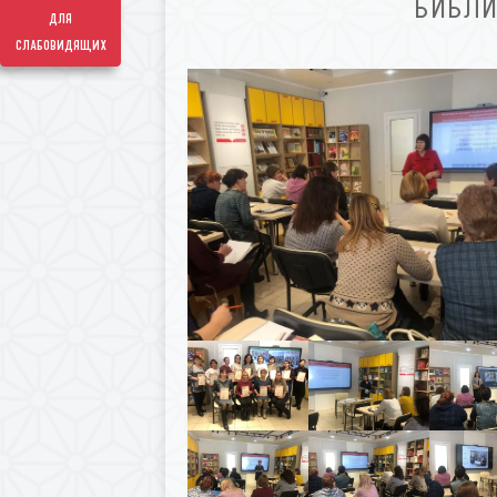
БИБЛИ
для
слабовидящих