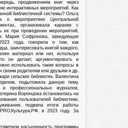
ередь, продвижением книг через
ю интерактивных мероприятий. Как
анной библиотечной системы? Ольга
ла о мероприятиях Центральной
ментах, организовала караоке с
ть их при проведении мероприятий,
я. Мария Софронова, заведующая
2023 года, говорила о том, как
ца, заинтересовать книгой каждого,
воен материал или нет, используя
то он делает, аргументировать и
можно использовать такие вопросы в
и своим родителям или друзьям и др.
ари сельских библиотек. Валентина
отделом, подытожила данную тему,
 и профессиональных журналов,
катерина Воронцова остановилась на
ования пользователей библиотеки.
уживания, подвела итоги работы
PRO
.Культура.РФ. в 2023 году. За
 отметили насыщенность программы