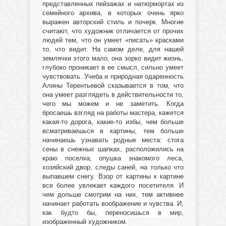
представленных пейзажах и натюрмортах из
семейного архива, в которых очень ярко
выражен авторский стиль и почерк. Многие
считают, что художник отличается от прочих
людей тем, что он умеет «писать» красками
то, что видит. На самом деле, для нашей
землячки этого мало, она зорко видит жизнь,
глубоко проникает в ее смысл, сильно умеет
чувствовать. Учеба и природная одаренность
Алины Терентьевой сказывается в том, что
она умеет разглядеть в действительности то,
чего мы можем и не заметить.
Когда
бросаешь взгляд на работы мастера, кажется
какая-то дорога, какие-то избы, чем больше
всматриваешься в картины, тем больше
начинаешь узнавать родные места: с
тога
сены в снежных шапках, расположились на
краю поселка, опушка знакомого леса,
хозяйский двор, следы саней, на только что
выпавшем снегу.
Взор от картины к картине
все более увлекает каждого посетителя. И
чем дольше смотрим на них, тем активнее
начинает работать воображение и чувства. И,
как будто бы, переносишься в мир,
изображенный художником.