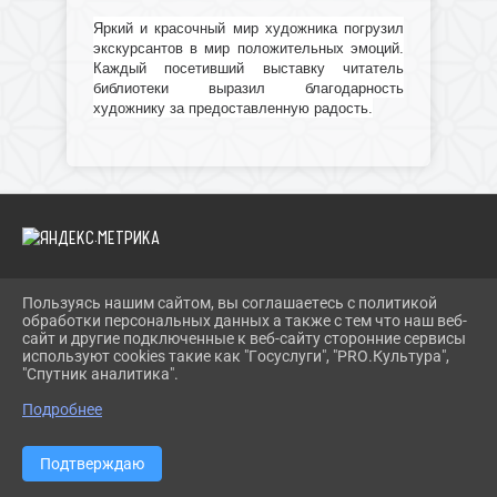
Яркий и красочный мир художника погрузил
экскурсантов в мир положительных эмоций.
Каждый посетивший выставку читатель
библиотеки выразил благодарность
художнику за предоставленную радость.
Пользуясь нашим сайтом, вы соглашаетесь с политикой
2026 Г. IBRBIB.RU
обработки персональных данных а также с тем что наш веб-
ВХОД
сайт и другие подключенные к веб-сайту сторонние сервисы
КАРТА САЙТА
используют cookies такие как "Госуслуги", "PRO.Культура",
ПОЛИТИКА ОБРАБОТКИ ПЕРСОНАЛЬНЫХ ДАННЫХ
"Спутник аналитика".
Подробнее
СДЕЛАНО НА KUBCMS
РАЗРАБОТКА И ПОДДЕРЖКА
Подтверждаю