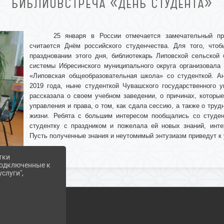
БИБЛИОВСТРЕЧА «ДЕНЬ СТУДЕНТА»
25 января в России отмечается замечательный п
считается Днём российского студенчества. Для того, что
праздновании этого дня, библиотекарь Липовской сельской 
системы Ибресинского муниципального округа организовал
«Липовская общеобразовательная школа» со студенткой. А
2019 года, ныне студенткой Чувашского государственного у
рассказала о своем учебном заведении, о причинах, которы
управления и права, о том, как сдала сессию, а также о тру
жизни. Ребята с большим интересом пообщались со студен
студентку с праздником и пожелала ей новых знаний, инте
Пусть полученные знания и неутомимый энтузиазм приведут к
тки
 подключенные к
слуги",