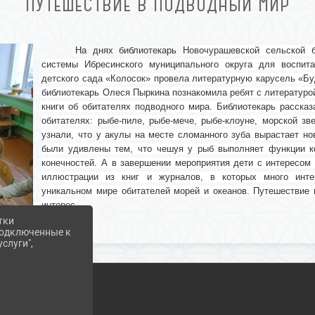
ПУТЕШЕСТВИЕ В ПОДВОДНЫЙ МИР
На днях библиотекарь
Новочурашевской сельской б
системы Ибресинского муниципального округа для воспит
детского сада «Колосок» провела
литературную карусель
«Бу
библиотекарь Олеся Пыркина познакомила ребят с литературой
книги об обитателях подводного мира. Библиотекарь расска
обитателях: рыбе-пиле, рыбе-мече, рыбе-клоуне, морской зв
узнали, что у акулы на месте сломанного зуба вырастает но
были удивлены тем, что чешуя у рыб выполняет функции ко
конечностей. А в завершении мероприятия дети с интересом
иллюстрации из книг и журналов, в которых много инте
уникальном мире обитателей морей и океанов. Путешествие
интерес.
тки
 подключенные к
слуги",