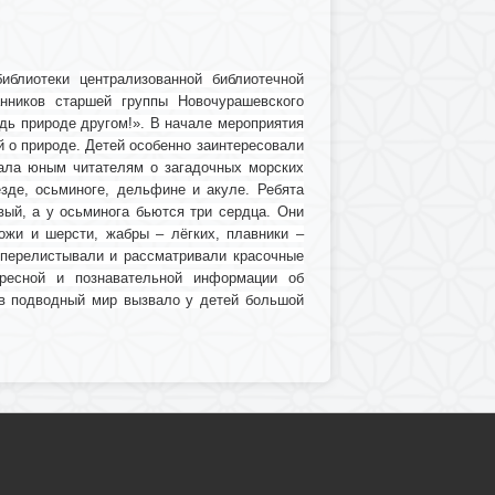
иблиотеки
централизованной библиотечной
анников
старшей группы Новочурашевского
дь природе другом!». В начале мероприятия
 о природе. Детей особенно заинтересовали
зала юным читателям о загадочных морских
езде, осьминоге, дельфине и акуле. Ребята
вый, а у осьминога бьются три сердца. Они
жи и шерсти, жабры – лёгких, плавники –
 перелистывали и рассматривали красочные
ресной и познавательной информации об
 в подводный мир вызвало у детей большой