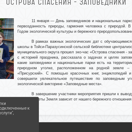
ОСТРОВА СПАСЕНИЯ - ЗАПОВЕДНИКИ
11 января — День заповедников и национальных парко
первозданность природы, гармония человека с природой. В
Годом экологической культуры и бережного природопользован
В рамках важных экологических дат с обучающимися
школы в Тойси-Паразусинской сельской библиотеке централиз
муниципального округа прошел эко-час «Острова спасения - з
с историей праздника, рассказала о задачах и целях запов
какие заповедники и национальные парки есть на территори
природном уголке, расположенном на родной земле – 
«Присурский». С помощью красочных книг, энциклопедий и
совершили увлекательное путешествие по заповедным уг
экологической викторине «Заповедные места».
В завершение участники мероприятия пришли к вывод
нашей планеты Земля зависит от нашего бережного отношения 
тки
 подключенные к
слуги",