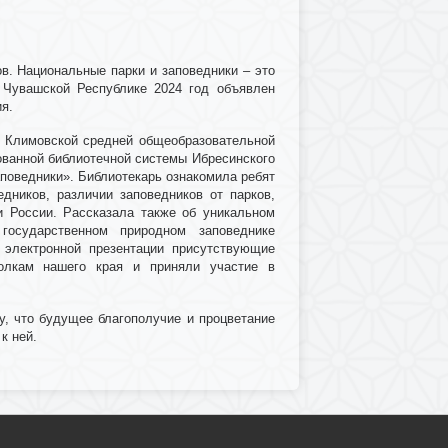
в. Национальные парки и заповедники – это
 Чувашской Республике 2024 год объявлен
ия.
 Климовской средней общеобразовательной
ованной библиотечной системы Ибресинского
аповедники». Библиотекарь ознакомила ребят
едников, различии заповедников от парков,
и России. Рассказала также об уникальном
государственном природном заповеднике
 электронной презентации присутствующие
олкам нашего края и приняли участие в
у, что будущее благополучие и процветание
к ней.