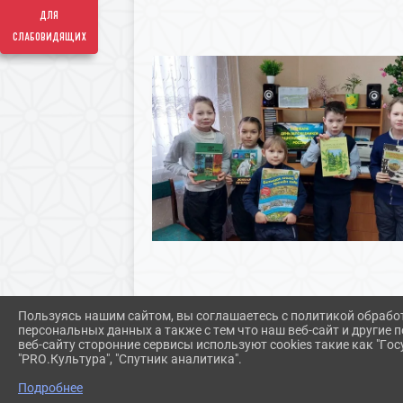
для
слабовидящих
Пользуясь нашим сайтом, вы соглашаетесь с политикой обрабо
персональных данных а также с тем что наш веб-сайт и другие
веб-сайту сторонние сервисы используют cookies такие как "Госу
"PRO.Культура", "Спутник аналитика".
Подробнее