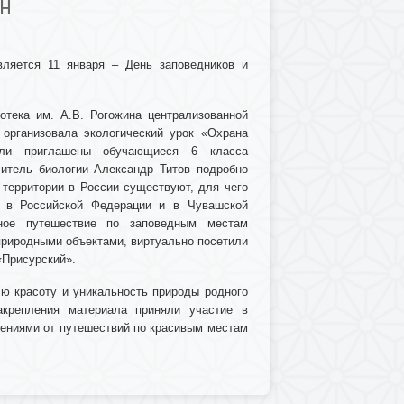
Н
вляется 11 января – День заповедников и
тека им. А.В. Рогожина централизованной
 организовала экологический урок «Охрана
ли приглашены обучающиеся 6 класса
итель биологии Александр Титов подробно
территории в России существуют, для чего
в в Российской Федерации и в Чувашской
ьное путешествие по заповедным местам
природными объектами, виртуально посетили
«Присурский».
сю красоту и уникальность природы родного
акрепления материала приняли участие в
лениями от путешествий по красивым местам