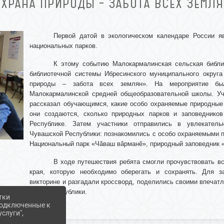
ОХРАНА ПРИРОДЫ – ЗАБОТА ВСЕХ ЗЕМЛЯ
Первой датой в экологическом календаре России я
национальных парков.
К этому событию Малокармалинская сельская библио
библиотечной системы Ибресинского муниципального округа
природы – забота всех землян». На мероприятие бы
Малокармалинской средней общеобразовательной школы. Уч
рассказал обучающимся, какие особо охраняемые природные 
они создаются, сколько природных парков и заповеднико
Республике. Затем участники отправились в увлекател
Чувашской Республики: познакомились с особо охраняемыми 
Национальный парк «Чӑваш вӑрманӗ», природный заповедник 
В ходе путешествия ребята смогли прочувствовать в
края, которую необходимо оберегать и сохранять. Для з
викторине и разгадали кроссворд, поделились своими впечат
нашей республики.
тки
 подключенные к
слуги",