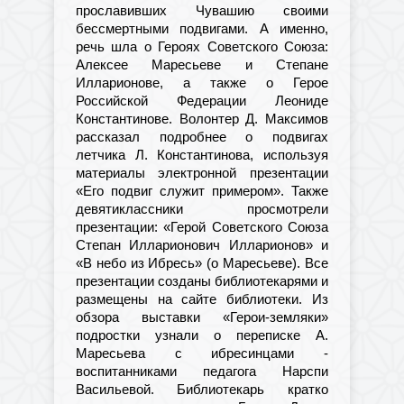
прославивших Чувашию своими
бессмертными подвигами. А именно,
речь шла о Героях Советского Союза:
Алексее Маресьеве и Степане
Илларионове, а также о Герое
Российской Федерации Леониде
Константинове. Волонтер Д. Максимов
рассказал подробнее о подвигах
летчика Л. Константинова, используя
материалы электронной презентации
«Его подвиг служит примером». Также
девятиклассники просмотрели
презентации: «Герой Советского Союза
Степан Илларионович Илларионов» и
«В небо из Ибресь» (о Маресьеве). Все
презентации созданы библиотекарями и
размещены на сайте библиотеки. Из
обзора выставки «Герои-земляки»
подростки узнали о переписке А.
Маресьева с ибресинцами -
воспитанниками педагога Нарспи
Васильевой. Библиотекарь кратко