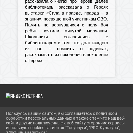
рассказала о книгах про Героев. Далее
библиотекарь рассказала о Героях
выставки «Сила в правде, правда – в
знании», посвященной участникам СВО.
Память не вернувшихся с поля боя
ребят почтили минутой молчания.
Школьники согласились с
библиотекарем в том, что долг каждого
из нас – помнить о подвигах,
рассказывать из поколения в поколение
о Героях.
Пользуясь нашим сайтом, вы соглашаетесь с политикой
2026 Г. IBRBIB.RU
обработки персональных данных а также с тем что наш веб-
ВХОД
сайт и другие подключенные к веб-сайту сторонние сервисы
КАРТА САЙТА
используют cookies такие как "Госуслуги", "PRO.Культура",
ПОЛИТИКА ОБРАБОТКИ ПЕРСОНАЛЬНЫХ ДАННЫХ
"Спутник аналитика".