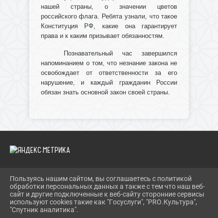
нашей страны, о значении цветов
российского флага. Ребята узнали, что такое
Конституция РФ, какие она гарантирует
права и к каким призывает обязанностям.
Познавательный час завершился
напоминанием о том, что незнание закона не
освобождает от ответственности за его
нарушение, и каждый гражданин России
обязан знать основной закон своей страны.
Пользуясь нашим сайтом, вы соглашаетесь с политикой
2026 Г. IBRBIB.RU
обработки персональных данных а также с тем что наш веб-
ВХОД
сайт и другие подключенные к веб-сайту сторонние сервисы
КАРТА САЙТА
используют cookies такие как "Госуслуги", "PRO.Культура",
ПОЛИТИКА ОБРАБОТКИ ПЕРСОНАЛЬНЫХ ДАННЫХ
"Спутник аналитика".