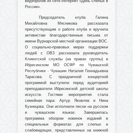
видеоролик из сети Интернет «День слепых в
России».
Председатель клуба Галина
Михайловна Мясникова рассказала
присутствующим о работе клуба и вручила
активистам благодарственные письма от
имени Вурнарской местной организации ВОС.
О социально-правовых мерах поддержки
людей с ОВЗ рассказала руководитель
Клиентской службы (на правах группы) в
Ибресинском МО ОСФР по Чувашской
Республике - Чувашии
Наталия Геннадьевна
Тарасова. С праздничной концертной
программой выступили перед аудиторией
преподаватели Ибресинской детской школы
искусств. Гостями мероприятия стала
семейная пара: Артур Яковлев и Нина
Кузнецова. Они исполнили песни на русском
и чувашском языках. Завершилась
программа обзором новинок изданий в
специальных форматах для слепых и
слабовидящих, представленных на книжной