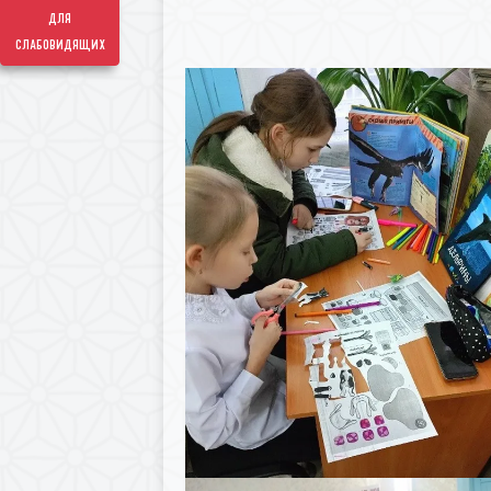
для
слабовидящих