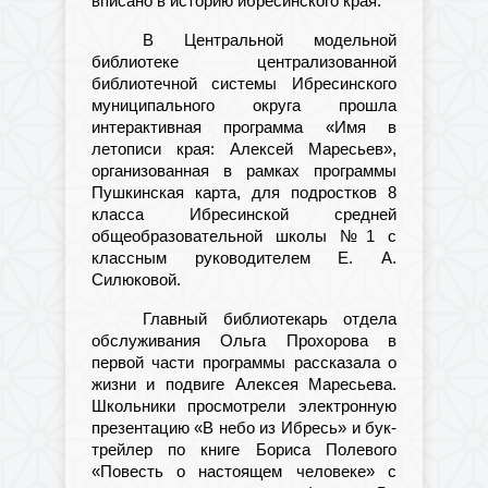
вписано в историю ибресинского края.
В Центральной модельной
библиотеке централизованной
библиотечной системы Ибресинского
муниципального округа прошла
интерактивная программа «Имя в
летописи края: Алексей Маресьев»,
организованная в рамках программы
Пушкинская карта, для подростков 8
класса Ибресинской средней
общеобразовательной школы №1 с
классным руководителем Е. А.
Силюковой.
Главный библиотекарь отдела
обслуживания Ольга Прохорова в
первой части программы рассказала о
жизни и подвиге Алексея Маресьева.
Школьники просмотрели электронную
презентацию «В небо из Ибресь» и бук-
трейлер по книге Бориса Полевого
«Повесть о настоящем человеке» с