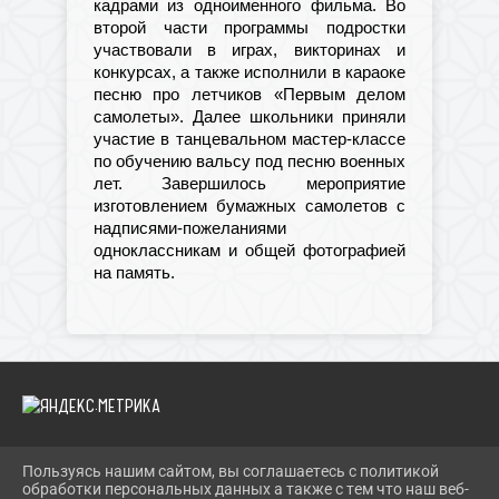
кадрами из одноименного фильма. Во
второй части программы подростки
участвовали в играх, викторинах и
конкурсах, а также исполнили в караоке
песню про летчиков «Первым делом
самолеты». Далее школьники приняли
участие в танцевальном мастер-классе
по обучению вальсу под песню военных
лет. Завершилось мероприятие
изготовлением бумажных самолетов с
надписями-пожеланиями
одноклассникам и общей фотографией
на память.
Пользуясь нашим сайтом, вы соглашаетесь с политикой
2026 Г. IBRBIB.RU
обработки персональных данных а также с тем что наш веб-
ВХОД