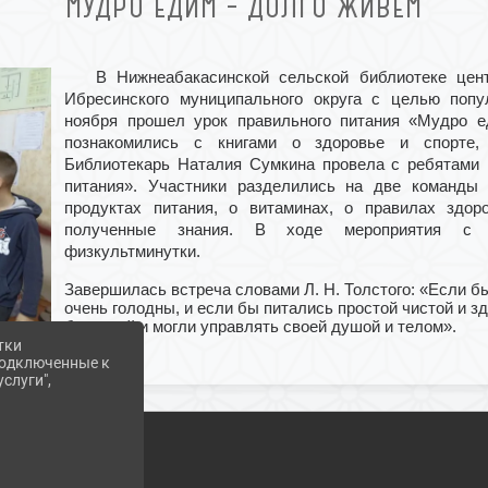
МУДРО ЕДИМ – ДОЛГО ЖИВЁМ
В Нижнеабакасинской сельской библиотеке цен
Ибресинского муниципального округа с целью попу
ноября прошел урок правильного питания «Мудро 
познакомились с книгами о здоровье и спорте, 
Библиотекарь Наталия Сумкина провела с ребятами 
питания». Участники разделились на две команды
продуктах питания, о витаминах, о правилах здор
полученные знания. В ходе мероприятия с р
физкультминутки.
Завершилась встреча словами Л. Н. Толстого: «Если бы
очень голодны, и если бы питались простой чистой и з
болезней и могли управлять своей душой и телом».
тки
 подключенные к
слуги",