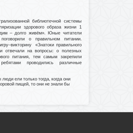
трализованной библиотечной системы
ляризации здорового образа жизни 1
едим – долго живём». Юные читатели
поговорили о правильном питании.
игру–викторину «Знатоки правильного
 и отвечали на вопросы: о полезных
ового питания, тем самым закрепили
ебятами проводились различные
 люди ели только тогда, когда они
доровой пищей, то они не знали бы