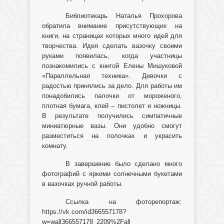
Библиотекарь Наталья Прохорова
обратила внимание присутствующих на
книги, на страницах которых много идей для
творчества. Идея сделать вазочку своими
руками появилась, когда участницы
познакомились с книгой Елены Мишуковой
«Параллельная техника». Девочки с
радостью принялись за дело. Для работы им
понадобились палочки от мороженого,
плотная бумага, клей – пистолет и ножницы.
В результате получились симпатичные
миниатюрные вазы. Они удобно смогут
разместиться на полочках и украсить
комнату.
В завершение было сделано много
фотографий с яркими солнечными букетами
в вазочках ручной работы.
Ссылка на фоторепортаж:
https://vk.com/id366557178?
w=wall366557178_2209%2Fall