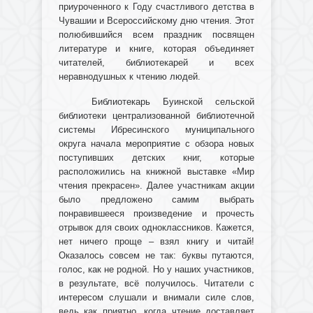
приуроченного к Году счастливого детства в
Чувашии и Всероссийскому дню чтения. Этот
полюбившийся всем праздник посвящен
литературе и книге, которая объединяет
читателей, библиотекарей и всех
неравнодушных к чтению людей.
Библиотекарь Буинской сельской
библиотеки централизованной библиотечной
системы Ибресинского муниципального
округа начала мероприятие с обзора новых
поступивших детских книг, которые
расположились на книжной выставке «Мир
чтения прекрасен». Далее участникам акции
было предложено самим выбрать
понравившееся произведение и прочесть
отрывок для своих одноклассников. Кажется,
нет ничего проще – взял книгу и читай!
Оказалось совсем не так: буквы путаются,
голос, как не родной. Но у наших участников,
в результате, всё получилось. Читатели с
интересом слушали и внимали силе слов,
ведь как приятно, когда чтение доставляет