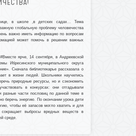
ЧЕСТВА!
улице, в школе ,в детских садах… Тема
т важную глобальную проблему человечества
очень важно иметь информацию по вопросам
ормацией может помочь в решении важных
#Вместе ярче, 14 сентября, в Андреевской
темы Ибресинского муниципального округа
ние». Сначала библиотекарье рассказала о
грает в жизни людей. Школьники научились
еречь природные ресурсы, но и сэкономить
частвовать в конкурсах: они отгадывали
ли разные части пословиц по данной теме в
но беречь энергию. По окончании урока дети
ию, чтобы её запасов могло хватить и для
е сокращает выбросы вредных веществ в
ей среде.