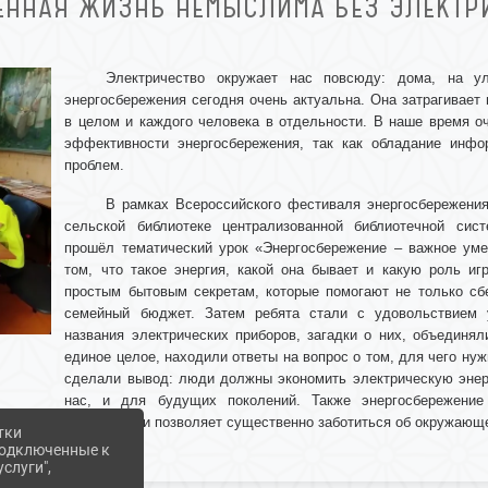
ЕННАЯ ЖИЗНЬ НЕМЫСЛИМА БЕЗ ЭЛЕКТРИ
Электричество окружает нас повсюду: дома, на 
энергосбережения сегодня очень актуальна. Она затрагивае
в целом и каждого человека в отдельности. В наше время 
эффективности энергосбережения, так как обладание инф
проблем.
В рамках Всероссийского фестиваля энергосбережения
сельской библиотеке централизованной библиотечной сис
прошёл тематический урок «Энергосбережение – важное уме
том, что такое энергия, какой она бывает и какую роль и
простым бытовым секретам, которые помогают не только сб
семейный бюджет. Затем ребята стали с удовольствием у
названия электрических приборов, загадки о них, объединя
единое целое, находили ответы на вопрос о том, для чего нуж
сделали вывод: люди должны экономить электрическую энерг
нас, и для будущих поколений. Также энергосбережени
атмосферу и позволяет существенно заботиться об окружающ
тки
 подключенные к
слуги",