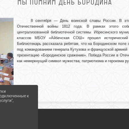
МЫ ПОМНИМ ДЕНЬ БОРОДИНА
8 сентября — День воинской славы России. В эт
Отечественной войны 1812 года.
В рамках этого собы
централизованной библиотечной системы Ибресинского муни
классов МБОУ «Айбечская СОШ» прошел исторический
Библиотекарь рассказала ребятам, что на Бородинском поле
под командованием генерала Кутузова и французской армией
презентацию «Бородинское сражение». Победа России в Отеч
как немеркнущий символ мужества, патриотизма и героизма ру
тки
 подключенные к
слуги",