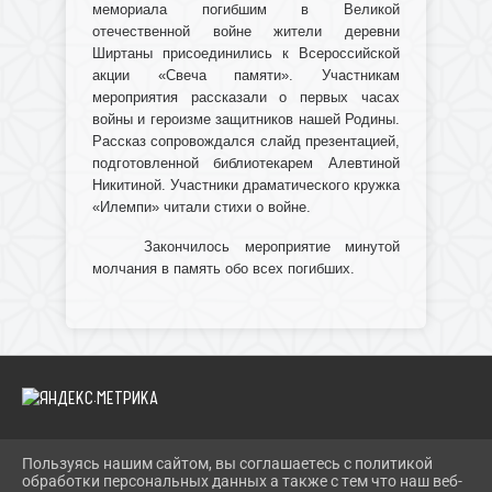
мемориала погибшим в Великой
отечественной войне жители деревни
Ширтаны присоединились к Всероссийской
акции «Свеча памяти». Участникам
мероприятия рассказали о первых часах
войны и героизме защитников нашей Родины.
Рассказ сопровождался слайд презентацией,
подготовленной библиотекарем Алевтиной
Никитиной. Участники драматического кружка
«Илемпи» читали стихи о войне.
Закончилось мероприятие минутой
молчания в память обо всех погибших.
Пользуясь нашим сайтом, вы соглашаетесь с политикой
2026 Г. IBRBIB.RU
обработки персональных данных а также с тем что наш веб-
ВХОД