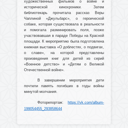
художественных фильмов о войне и
исторической кинохроники. Затем
библиотекарь прочитала рассказ Веры
Чаплиной «Джульбарс», о героической
собаке, которая существовала в реальности
и помогала разминировать поля, позже
участвовавшая в параде Победы на Красной
площади. К мероприятию была подготовлена
книжная выставка «О доблестях, о подвигах,
о славе», на которой представлены
произведения книг для детей из серий
«Военное детство» и «Детям о Великой
Отечественной войне».
В завершении мероприятия дети
почтили память погибших в годы войны
минутой молчания.
Фоторепортаж:
https://vk.com/album-
199054455_293858644