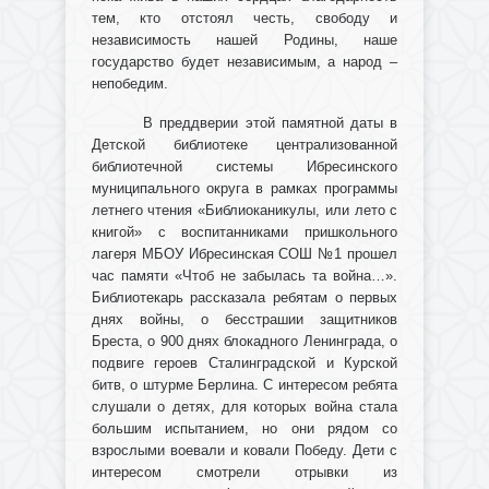
тем, кто отстоял честь, свободу и
независимость нашей Родины, наше
государство будет независимым, а народ –
непобедим.
В преддверии этой памятной даты в
Детской библиотеке централизованной
библиотечной системы Ибресинского
муниципального округа в рамках программы
летнего чтения «Библиоканикулы, или лето с
книгой» с воспитанниками пришкольного
лагеря МБОУ Ибресинская СОШ №1 прошел
час памяти «Чтоб не забылась та война…».
Библиотекарь рассказала ребятам о первых
днях войны, о бесстрашии защитников
Бреста, о 900 днях блокадного Ленинграда, о
подвиге героев Сталинградской и Курской
битв, о штурме Берлина. С интересом ребята
слушали о детях, для которых война стала
большим испытанием, но они рядом со
взрослыми воевали и ковали Победу. Дети с
интересом смотрели отрывки из