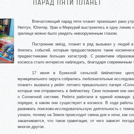
ПАРАД ПЯТИ ПЛАНЕТ
Впечатляющий парад пяти планет произошел рано утро
Нептун, Юпитер, Уран и Меркурий выстроились в одну линию на
зрелище можно было увидеть невооруженным глазом.
Построение звёзд, планет в ряд вызывал у людей в
боялись событий, которым предшествовали такие космическ
предвестниками больших катастроф. С развитием образова
космоса стало интересно наблюдать, благодаря современным 
17 июня в Буинской сельской библиотеке центр
муниципального округа собрались любознательные исследова
планет» вызвала у ребят летнего пришкольного лагеря «Сол
которые они отправились в библиотеку. Свои познания они на
о Солнечной системе. Ребята работали в единой команде: 
порядке, в каком они существуют в космосе. В ходе работы
развивать поисково-исследовательскую деятельность с помо
узнали, почему на Земле происходит смена дня и ночи, как со
заканчивается, что такое гравитация, от чего зависит пого
многое другое.