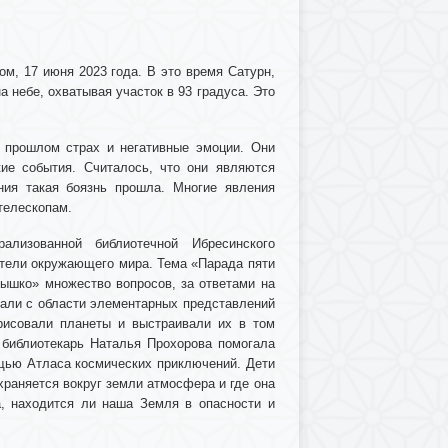
м, 17 июня 2023 года. В это время Сатурн,
 небе, охватывая участок в 93 градуса. Это
 прошлом страх и негативные эмоции. Они
ие события. Считалось, что они являются
ния такая боязнь прошла. Многие явления
телескопам.
ализованной библиотечной Ибресинского
тели окружающего мира. Тема «Парада пяти
нышко» множество вопросов, за ответами на
чали с области элементарных представлений
рисовали планеты и выстраивали их в том
 библиотекарь Наталья Прохорова помогала
щью Атласа космических приключений. Дети
храняется вокруг земли атмосфера и где она
да, находится ли наша Земля в опасности и