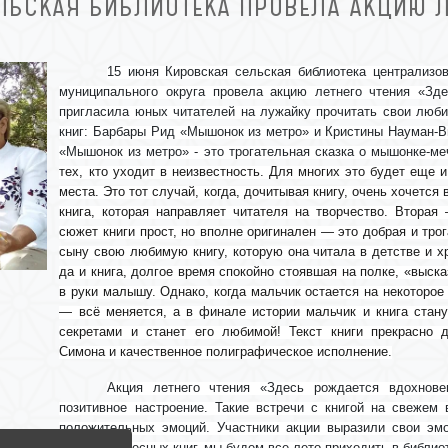
ЛЬСКАЯ БИБЛИОТЕКА ПРОВЕЛА АКЦИЮ Л
15 июня Кировская сельская библиотека централизо
муниципального округа провела акцию летнего чтения «Зде
пригласила юных читателей на лужайку прочитать свои люб
книг: Барбары Рид «Мышонок из метро» и Кристины Науман-В
«Мышонок из метро» - это трогательная сказка о мышонке-ме
тех, кто уходит в неизвестность. Для многих это будет еще и
места. Это тот случай, когда, дочитывая книгу, очень хочется
книга, которая направляет читателя на творчество. Вторая
сюжет книги прост, но вполне оригинален — это добрая и трог
сыну свою любимую книгу, которую она читала в детстве и хр
да и книга, долгое время спокойно стоявшая на полке, «выск
в руки малышу. Однако, когда мальчик остается на некоторое
— всё меняется, а в финале истории мальчик и книга стану
секретами и станет его любимой! Текст книги прекрасно
Симона и качественное полиграфическое исполнение.
Акция летнего чтения «Здесь рождается вдохнов
позитивное настроение. Такие встречи с книгой на свежем 
положительных эмоций. Участники акции выразили свои эмо
много интересных книг, мы будем все лето приходить в библиот