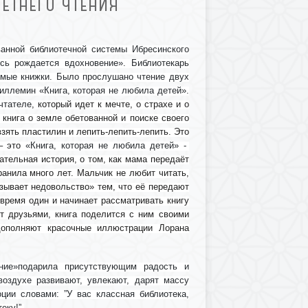
ЕТНЕГО ЧТЕНИЯ
ванной библиотечной системы Ибресинского
сь рождается вдохновение». Библиотекарь
имые книжки. Было прослушано чтение двух
иллемин «Книга, которая не любила детей».
чтателе
, который идет к мечте, о страхе и о
 книга о земле обетованной и поиске своего
 взять пластилин и лепить-лепить-лепить. Это
 – это
«Книга, которая не любила детей» -
ательная история, о том, как мама передаёт
анила много лет. Мальчик не любит читать,
азывает недовольство» тем, что её передают
 время один и начинает рассматривать книгу
т друзьями, книга поделится с ним своими
 дополняют красочные иллюстрации Лорана
ение»подарила присутствующим радость и
воздухе развивают, увлекают, дарят массу
ции словами: ”У вас классная библиотека,
еку!”.