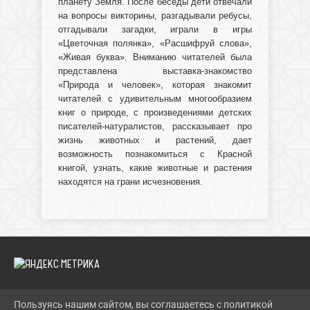
планету Земля. После беседы дети отвечали
на вопросы викторины, разгадывали ребусы,
отгадывали загадки, играли в игры
«Цветочная полянка», «Расшифруй слова»,
«Живая буква». Вниманию читателей была
представлена выставка-знакомство
«Природа и человек», которая знакомит
читателей с удивительным многообразием
книг о природе, с произведениями детских
писателей-натуралистов, рассказывает про
жизнь животных и растений, дает
возможность познакомиться с Красной
книгой, узнать, какие животные и растения
находятся на грани исчезновения.
Пользуясь нашим сайтом, вы соглашаетесь с политикой
2026 Г. IBRBIB.RU