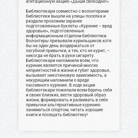
агитационную акцию «Дыши свободно!».
Библиотекари совместно с волонтерами
библиотеки вышли на улицы поселка и
раздали прохожим заранее
подготовленные буклеты «Курение – вред
здоровью», подготовленные
информационным отделом библиотеки.
Волонтеры призывали курильщиков хотя
бы на один день воздержаться от
пагубной привычки, а тех, кто не курит, –
никогда не брать в руки сигарету.
Библиотекари напомнили всем, что
курение является причиной многих
неприятностей в жизни и губит здоровье,
вызывает никотиновую зависимость, а
некурящим напомнили о вреде
пассивного курения. В ходе акции
библиотекари пожелали всем беречь себя
и своих близких, вести здоровый образ
жизни, формировать и развивать в себе
привычки альтернативные курению:
заниматься спортом, читать хорошие
книги и посещать библиотеку!