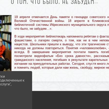
О ТОМ, ЧТО БЫЛО, НЕ ЗАБУДЕМ…
19 апреля отмечается День памяти о геноциде советского 
Великой Отечественной войны.
18 апреля в Климовской
библиотечной системы Ибресинского муниципального округа 
что было, не забудем…».
В ходе мероприятия библиотекарь напомнила ребятам о факта
фашистами, о лагерях смерти, о том, как ни в чем непо
нацистов. Школьники пришли к выводу, что эти трагические с
никогда не должны повториться. Понятия «человеколюбие»,
.
всегда
В завершение мероприятия почтили память пог
посмотрели видеофильм «Без срока давности», рассказы
гражданского населения, погибших в результате карательных 
изгнании на принудительных работах. Сегодня, спустя много л
и помнить людей, которые дали нам жизнь, свободу, мирное не
тки
 подключенные к
слуги",